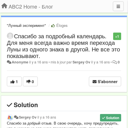
ABC2 Home - Блог
"Лунный эксперимент"
Éloges
Спасибо за подробный календарь.
+1
Для меня всегда важно время перехода
Луны из одного знака в другой. Не все это
показывают.
Anonyme
il y a 16 ans
•
mis à jour par
Sergey Ov
il y a 16 ans
•
0
1
0
S'abonner
Solution
Sergey Ov
il y a 16 ans
Solution
Спасибо за добрый отзыв. В свою очередь, хочу предупредить,